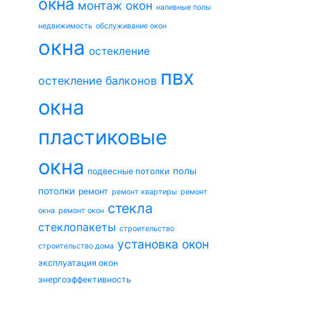
окна
монтаж окон
наливные полы
недвижимость
обслуживание окон
окна
остекление
пвх
остекление балконов
окна
пластиковые
окна
полы
подвесные потолки
потолки
ремонт
ремонт квартиры
ремонт
стекла
окна
ремонт окон
стеклопакеты
строительство
установка окон
строительство дома
эксплуатация окон
энергоэффективность