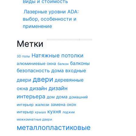
Виды и стоимость
Лазерные уровни ADA:
выбор, особенности и
применение
Метки
Натяжные потолки
3D полы
балконы
алюминиевые окна
балкон
безопасность дома
входные
двери
двери
деревянные
дизайн
окна
дизайн
интерьера
дома
дом
домашний
замена окон
интерьер
жалюзи
кухня
интерьер
крыша
лоджии
межкомнатные двери
металлопластиковые