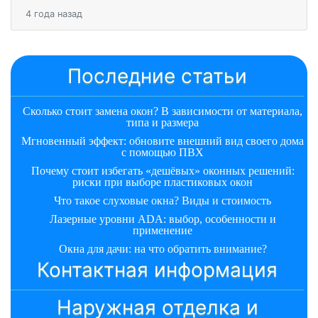
4 года назад
Последние статьи
Сколько стоит замена окон? В зависимости от материала,
типа и размера
Мгновенный эффект: обновите внешний вид своего дома
с помощью ПВХ
Почему стоит избегать «дешёвых» оконных решений:
риски при выборе пластиковых окон
Что такое слуховые окна? Виды и стоимость
Лазерные уровни ADA: выбор, особенности и
применение
Окна для дачи: на что обратить внимание?
Контактная информация
Наружная отделка и