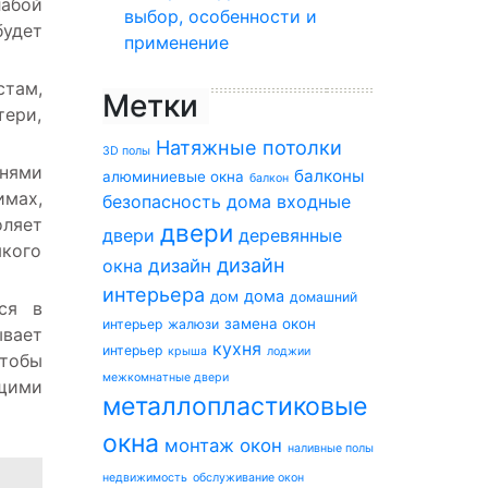
лабой
выбор, особенности и
будет
применение
там,
Метки
тери,
Натяжные потолки
3D полы
нями
балконы
алюминиевые окна
балкон
мах,
безопасность дома
входные
ляет
двери
двери
деревянные
якого
дизайн
окна
дизайн
интерьера
дома
дом
домашний
ся в
замена окон
интерьер
жалюзи
ывает
кухня
интерьер
крыша
лоджии
чтобы
межкомнатные двери
щими
металлопластиковые
окна
монтаж окон
наливные полы
недвижимость
обслуживание окон