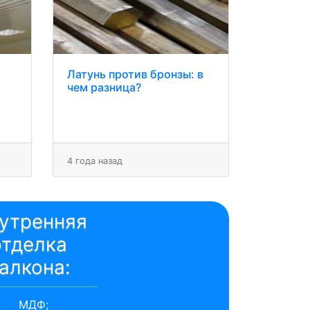
Латунь против бронзы: в
чем разница?
4 года назад
утренняя
отделка
алкона:
МДФ;