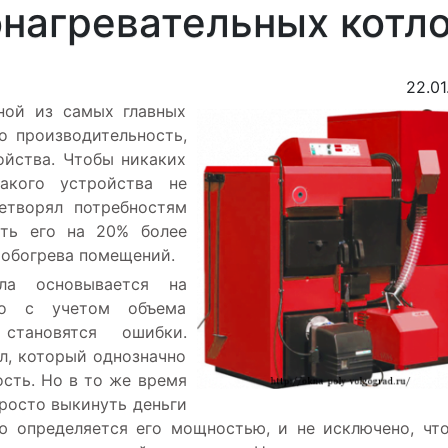
нагревательных котл
22.01
ной из самых главных
о производительность,
ойства. Чтобы никаких
акого устройства не
летворял потребностям
ать его на 20% более
 обогрева помещений.
ла основывается на
ибо с учетом объема
становятся ошибки.
л, который однозначно
сть. Но в то же время
просто выкинуть деньги
ую определяется его мощностью, и не исключено, чт