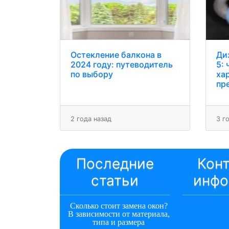
Остекление балкона в
Ди
2024 году: путеводитель
5: 
по выбору
ха
пр
2 года назад
3 г
Последние
Кон
статьи
инфо
Сколько стоит замена окон?
В зависимости от материала,
типа и размера