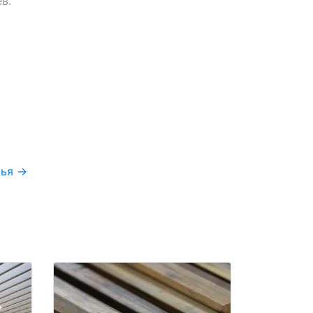
в.
тья
→