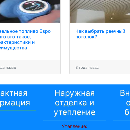
зельное топливо Евро
Как выбрать реечный
что это такое,
потолок?
рактеристики и
еимущества
ода назад
3 года назад
тактная
Наружная
Вн
рмация
отделка и
утепление
б
Утепление: