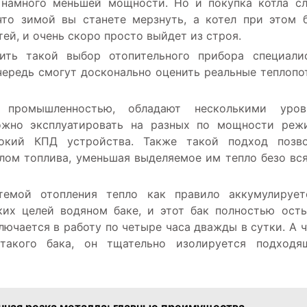
 намного меньшей мощности. Но и покупка котла с
то зимой вы станете мерзнуть, а котел при этом 
ей, и очень скоро просто выйдет из строя.
ить такой выбор отопительного прибора специалис
чередь смогут досконально оценить реальные теплопо
 промышленностью, обладают несколькими уров
ожно эксплуатировать на разных по мощности режи
окий КПД устройства. Также такой подход позво
лом топлива, уменьшая выделяемое им тепло безо вс
емой отопления тепло как правило аккумулирует
ких целей водяном баке, и этот бак полностью ост
ключается в работу по четыре часа дважды в сутки. А 
 такого бака, он тщательно изолируется подходя