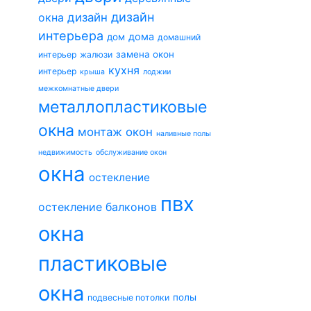
дизайн
окна
дизайн
интерьера
дома
дом
домашний
замена окон
интерьер
жалюзи
кухня
интерьер
крыша
лоджии
межкомнатные двери
металлопластиковые
окна
монтаж окон
наливные полы
недвижимость
обслуживание окон
окна
остекление
пвх
остекление балконов
окна
пластиковые
окна
полы
подвесные потолки