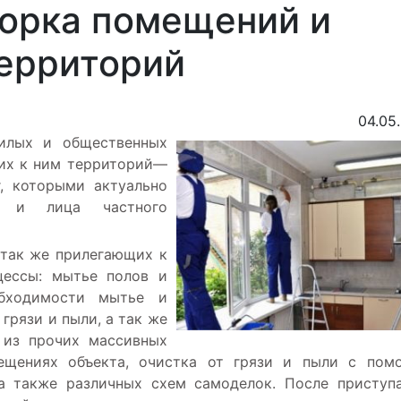
борка помещений и
ерриторий
04.05
илых и общественных
щих к ним территорий—
г, которыми актуально
ие и лица частного
 так же прилегающих к
цессы: мытье полов и
обходимости мытье и
 грязи и пыли, а так же
, из прочих массивных
ещениях объекта, очистка от грязи и пыли с пом
 а также различных схем самоделок. После приступ