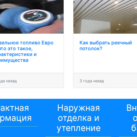
зельное топливо Евро
Как выбрать реечный
что это такое,
потолок?
рактеристики и
еимущества
ода назад
3 года назад
тактная
Наружная
Вн
рмация
отделка и
утепление
б