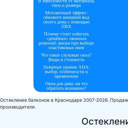
В зависимости от материала,
типа и размера
Мгновенный эффект:
обновите внешний вид
своего дома с помощью
ПВХ
Почему стоит избегать
«дешёвых» оконных
решений: риски при выборе
пластиковых окон
Что такое слуховые окна?
Виды и стоимость
Лазерные уровни ADA:
выбор, особенности и
применение
Окна для дачи: на что
обратить внимание?
Остекление балконов в Краснодаре 2007-2026. Продаж
производителя.
Остеклени