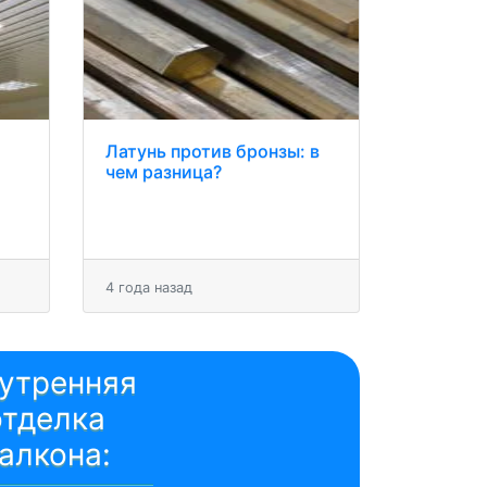
Латунь против бронзы: в
чем разница?
4 года назад
утренняя
отделка
алкона: