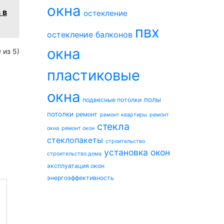
окна
 в
остекление
пвх
остекление балконов
окна
0
из 5)
пластиковые
окна
полы
подвесные потолки
потолки
ремонт
ремонт квартиры
ремонт
стекла
окна
ремонт окон
стеклопакеты
строительство
установка окон
строительство дома
эксплуатация окон
энергоэффективность