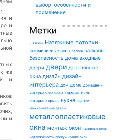
днем
выбор, особенности и
.
применение
ния и
тро и
Метки
стные
ально
Натяжные потолки
3D полы
льной
балконы
алюминиевые окна
балкон
безопасность дома
входные
нтных
двери
двери
деревянные
ак же
дизайн
окна
дизайн
ий и
интерьера
дома
дом
домашний
замена окон
интерьер
жалюзи
ников
кухня
интерьер
крыша
лоджии
авить
межкомнатные двери
очих,
металлопластиковые
ени и
окна
монтаж окон
наливные полы
недвижимость
обслуживание окон