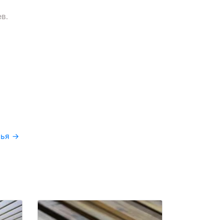
в.
тья
→