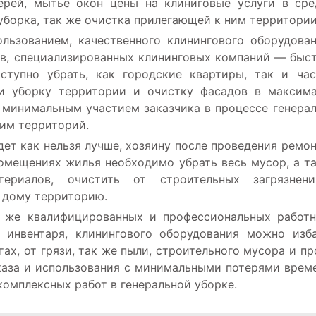
рей, мытье окон цены на клиниговые услуги в сре
уборка, так же очистка прилегающей к ним территории
ользованием, качественного клинингового оборудова
в, специализированных клининговых компаний — быс
ступно убрать, как городские квартиры, так и ча
и уборку территории и очистку фасадов в максим
 минимальным участием заказчика в процессе генера
им территорий.
ет как нельзя лучше, хозяину после проведения ремо
помещениях жилья необходимо убрать весь мусор, а т
териалов, очистить от строительных загрязнен
 дому территорию.
 же квалифицированных и профессиональных работ
о инвентаря, клинингового оборудования можно изб
х, от грязи, так же пыли, строительного мусора и пр
каза и использования с минимальными потерями врем
комплексных работ в генеральной уборке.