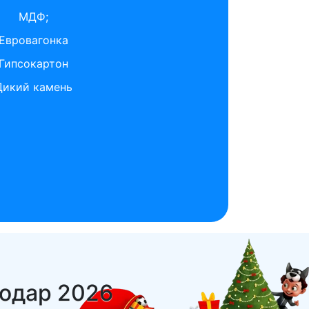
МДФ;
Евровагонка
Гипсокартон
Дикий камень
нодар 2026