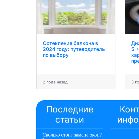
Остекление балкона в
Ди
2024 году: путеводитель
5: 
по выбору
ха
пр
2 года назад
3 г
Последние
Кон
статьи
инфо
Сколько стоит замена окон?