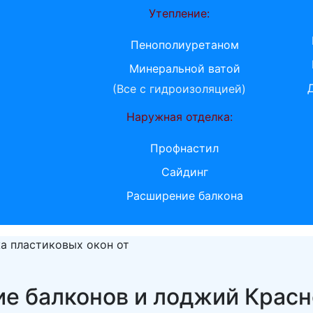
Утепление:
Пенополиуретаном
Минеральной ватой
(Все с гидроизоляцией)
Наружная отделка:
Профнастил
Сайдинг
Расширение балкона
а пластиковых окон от
е балконов и лоджий Крас