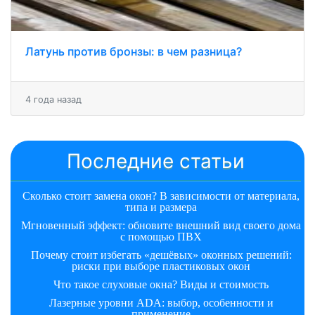
Латунь против бронзы: в чем разница?
4 года назад
Последние статьи
Сколько стоит замена окон? В зависимости от материала,
типа и размера
Мгновенный эффект: обновите внешний вид своего дома
с помощью ПВХ
Почему стоит избегать «дешёвых» оконных решений:
риски при выборе пластиковых окон
Что такое слуховые окна? Виды и стоимость
Лазерные уровни ADA: выбор, особенности и
применение