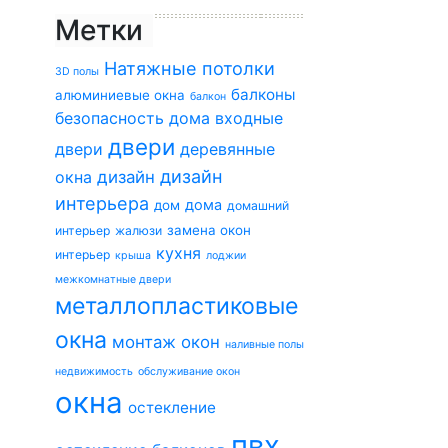
Метки
Натяжные потолки
3D полы
балконы
алюминиевые окна
балкон
безопасность дома
входные
двери
двери
деревянные
дизайн
окна
дизайн
интерьера
дома
дом
домашний
замена окон
интерьер
жалюзи
кухня
интерьер
крыша
лоджии
межкомнатные двери
металлопластиковые
окна
монтаж окон
наливные полы
недвижимость
обслуживание окон
окна
остекление
пвх