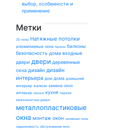
выбор, особенности и
применение
Метки
Натяжные потолки
3D полы
балконы
алюминиевые окна
балкон
безопасность дома
входные
двери
двери
деревянные
дизайн
окна
дизайн
интерьера
дома
дом
домашний
замена окон
интерьер
жалюзи
кухня
интерьер
крыша
лоджии
межкомнатные двери
металлопластиковые
окна
монтаж окон
наливные полы
недвижимость
обслуживание окон