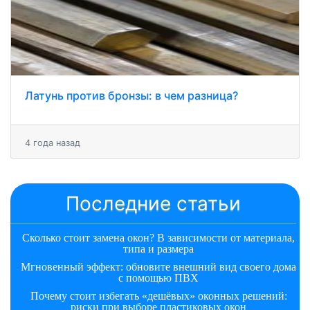
Латунь против бронзы: в чем разница?
4 года назад
Последние статьи
Сколько стоит замена окон? В зависимости от материала,
типа и размера
Мгновенный эффект: обновите внешний вид своего дома
с помощью ПВХ
Почему стоит избегать «дешёвых» оконных решений:
риски при выборе пластиковых окон