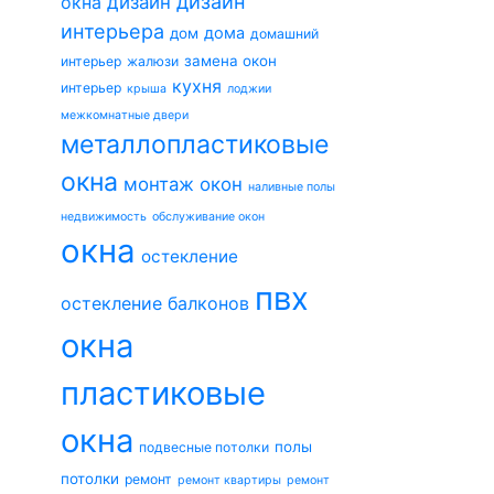
дизайн
окна
дизайн
интерьера
дома
дом
домашний
замена окон
интерьер
жалюзи
кухня
интерьер
крыша
лоджии
межкомнатные двери
металлопластиковые
окна
монтаж окон
наливные полы
недвижимость
обслуживание окон
окна
остекление
пвх
остекление балконов
окна
пластиковые
окна
полы
подвесные потолки
потолки
ремонт
ремонт квартиры
ремонт