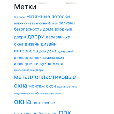
Метки
Натяжные потолки
3D полы
балконы
алюминиевые окна
балкон
безопасность дома
входные
двери
двери
деревянные
дизайн
окна
дизайн
интерьера
дома
дом
домашний
замена окон
интерьер
жалюзи
кухня
интерьер
крыша
лоджии
межкомнатные двери
металлопластиковые
окна
монтаж окон
наливные полы
недвижимость
обслуживание окон
окна
остекление
пвх
остекление балконов