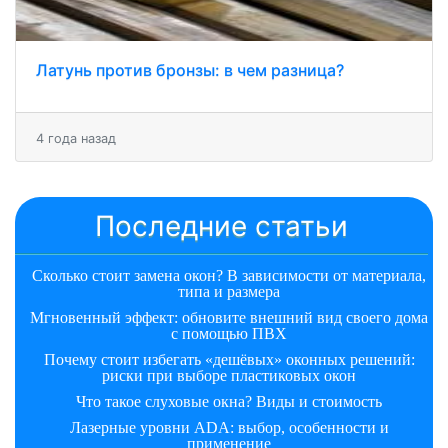
Латунь против бронзы: в чем разница?
4 года назад
Последние статьи
Сколько стоит замена окон? В зависимости от материала,
типа и размера
Мгновенный эффект: обновите внешний вид своего дома
с помощью ПВХ
Почему стоит избегать «дешёвых» оконных решений:
риски при выборе пластиковых окон
Что такое слуховые окна? Виды и стоимость
Лазерные уровни ADA: выбор, особенности и
применение