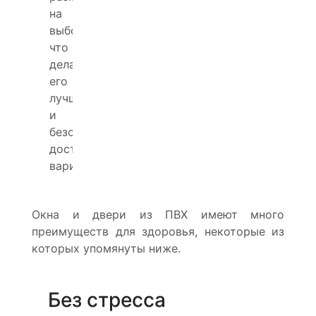
на
выбор,
что
делает
его
лучшим
и
безопасным
доступным
вариантом.
Окна и двери из ПВХ имеют много
преимуществ для здоровья, некоторые из
которых упомянуты ниже.
Без стресса