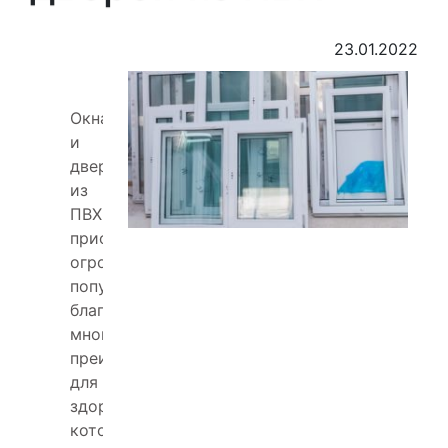
23.01.2022
Окна
и
двери
из
ПВХ
приобрели
огромную
популярность
благодаря
многочисленным
преимуществам
для
здоровья,
которые