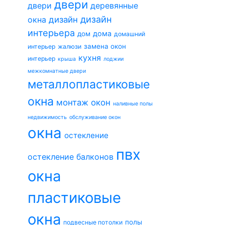
двери
двери
деревянные
дизайн
окна
дизайн
интерьера
дома
дом
домашний
замена окон
интерьер
жалюзи
кухня
интерьер
крыша
лоджии
межкомнатные двери
металлопластиковые
окна
монтаж окон
наливные полы
недвижимость
обслуживание окон
окна
остекление
пвх
остекление балконов
окна
пластиковые
окна
полы
подвесные потолки