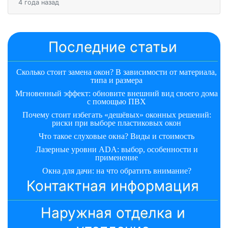
4 года назад
Последние статьи
Сколько стоит замена окон? В зависимости от материала,
типа и размера
Мгновенный эффект: обновите внешний вид своего дома
с помощью ПВХ
Почему стоит избегать «дешёвых» оконных решений:
риски при выборе пластиковых окон
Что такое слуховые окна? Виды и стоимость
Лазерные уровни ADA: выбор, особенности и
применение
Окна для дачи: на что обратить внимание?
Контактная информация
Наружная отделка и