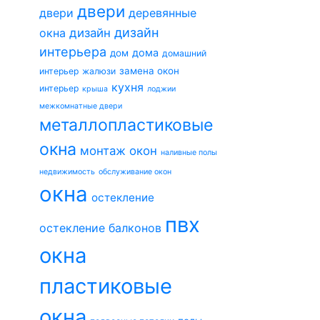
двери
двери
деревянные
дизайн
окна
дизайн
интерьера
дома
дом
домашний
замена окон
интерьер
жалюзи
кухня
интерьер
крыша
лоджии
межкомнатные двери
металлопластиковые
окна
монтаж окон
наливные полы
недвижимость
обслуживание окон
окна
остекление
пвх
остекление балконов
окна
пластиковые
окна