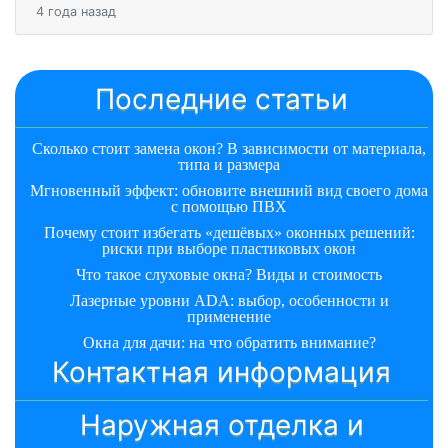
4 года назад
Последние статьи
Сколько стоит замена окон? В зависимости от материала,
типа и размера
Мгновенный эффект: обновите внешний вид своего дома
с помощью ПВХ
Почему стоит избегать «дешёвых» оконных решений:
риски при выборе пластиковых окон
Что такое слуховые окна? Виды и стоимость
Лазерные уровни ADA: выбор, особенности и
применение
Окна для дачи: на что обратить внимание?
Контактная информация
Наружная отделка и