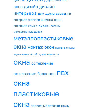
дизайн
окна
дизайн
интерьера
дома
дом
домашний
замена окон
интерьер
жалюзи
кухня
интерьер
крыша
лоджии
межкомнатные двери
металлопластиковые
окна
монтаж окон
наливные полы
недвижимость
обслуживание окон
окна
остекление
пвх
остекление балконов
окна
пластиковые
окна
полы
подвесные потолки