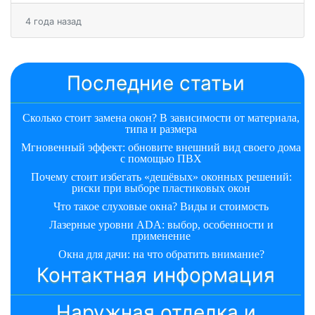
4 года назад
Последние статьи
Сколько стоит замена окон? В зависимости от материала,
типа и размера
Мгновенный эффект: обновите внешний вид своего дома
с помощью ПВХ
Почему стоит избегать «дешёвых» оконных решений:
риски при выборе пластиковых окон
Что такое слуховые окна? Виды и стоимость
Лазерные уровни ADA: выбор, особенности и
применение
Окна для дачи: на что обратить внимание?
Контактная информация
Наружная отделка и