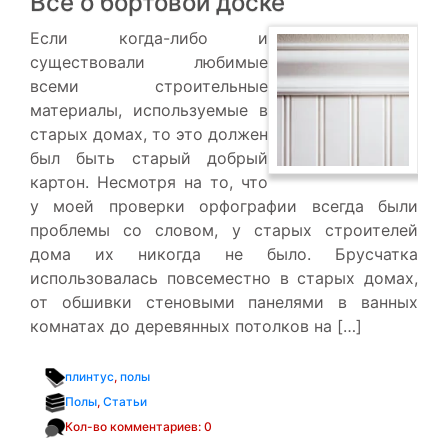
Все о бортовой доске
Если когда-либо и
существовали любимые
всеми строительные
материалы, используемые в
старых домах, то это должен
был быть старый добрый
картон. Несмотря на то, что
у моей проверки орфографии всегда были
проблемы со словом, у старых строителей
дома их никогда не было. Брусчатка
использовалась повсеместно в старых домах,
от обшивки стеновыми панелями в ванных
комнатах до деревянных потолков на […]
плинтус
,
полы
Полы
,
Статьи
Кол-во комментариев: 0