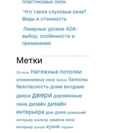
пластиковых окон
Что такое слуховые окна?
Виды и стоимость
Лазерные уровни ADA:
выбор, особенности и
применение
Метки
Натяжные потолки
3D полы
балконы
алюминиевые окна
балкон
безопасность дома
входные
двери
двери
деревянные
дизайн
окна
дизайн
интерьера
дома
дом
домашний
замена окон
интерьер
жалюзи
кухня
интерьер
крыша
лоджии