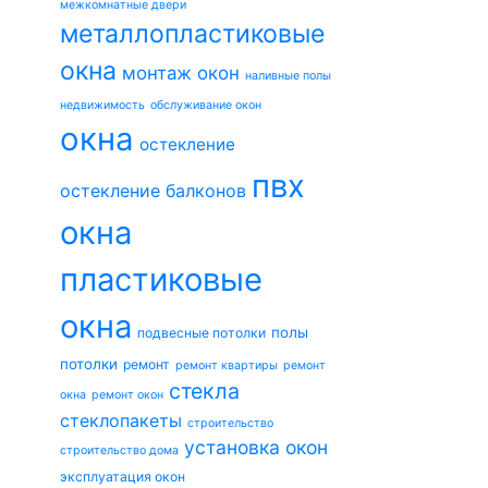
межкомнатные двери
металлопластиковые
окна
монтаж окон
наливные полы
недвижимость
обслуживание окон
окна
остекление
пвх
остекление балконов
окна
пластиковые
окна
полы
подвесные потолки
потолки
ремонт
ремонт квартиры
ремонт
стекла
окна
ремонт окон
стеклопакеты
строительство
установка окон
строительство дома
эксплуатация окон