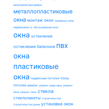
межкомнатные двери
металлопластиковые
окна
монтаж окон
наливные полы
недвижимость
обслуживание окон
окна
остекление
пвх
остекление балконов
окна
пластиковые
окна
полы
подвесные потолки
потолки
ремонт
ремонт квартиры
ремонт
стекла
окна
ремонт окон
стеклопакеты
строительство
установка окон
строительство дома