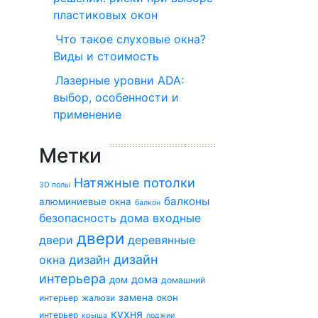
пластиковых окон
Что такое слуховые окна?
Виды и стоимость
Лазерные уровни ADA:
выбор, особенности и
применение
Метки
Натяжные потолки
3D полы
балконы
алюминиевые окна
балкон
безопасность дома
входные
двери
двери
деревянные
дизайн
окна
дизайн
интерьера
дома
дом
домашний
замена окон
интерьер
жалюзи
кухня
интерьер
крыша
лоджии