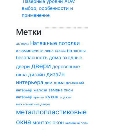
Лазерные уровни ADA:
выбор, особенности и
применение
Метки
Натяжные потолки
3D полы
балконы
алюминиевые окна
балкон
безопасность дома
входные
двери
двери
деревянные
дизайн
окна
дизайн
интерьера
дома
дом
домашний
замена окон
интерьер
жалюзи
кухня
интерьер
крыша
лоджии
межкомнатные двери
металлопластиковые
окна
монтаж окон
наливные полы