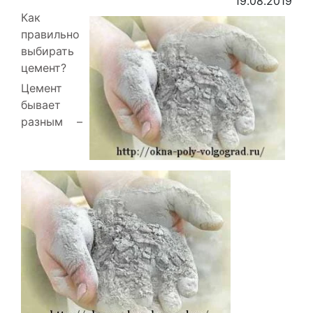
19.08.2019
Как
правильно
выбирать
цемент?
Цемент
бывает
разным –