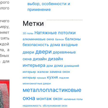
рого
выбор, особенности и
елого
применение
ичего
Метки
меру,
лняет
Натяжные потолки
3D полы
тоять
балконы
алюминиевые окна
балкон
аждой
безопасность дома
входные
ла, а
двери
двери
деревянные
обных
дизайн
окна
дизайн
ь для
интерьера
дома
дом
домашний
замена окон
интерьер
жалюзи
кухня
интерьер
крыша
лоджии
межкомнатные двери
металлопластиковые
окна
монтаж окон
наливные полы
недвижимость
обслуживание окон