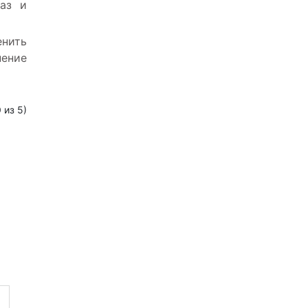
паз и
нить
нение
0
из 5)