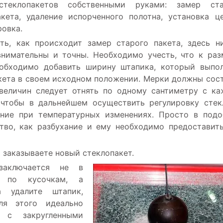
теклопакетов собственными руками: замер ста
акета, удаление испорченного полотна, установка ц
ровка.
ть, как происходит замер старого пакета, здесь н
внимательны и точны. Необходимо учесть, что к раз
обходимо добавить ширину штапика, который выпо
ета в своем исходном положении. Мерки должны сос
величин следует отнять по одному сантиметру с к
 чтобы в дальнейшем осуществить регулировку стек
ние при температурных изменениях. Просто в под
тво, как разбухание и ему необходимо предоставит
и заказываете новый стеклопакет.
аключается не в
и по кусочкам, а
а удалите штапик,
ля этого идеально
 с закругленными