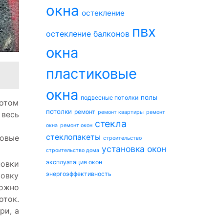
окна
остекление
пвх
остекление балконов
окна
пластиковые
окна
полы
подвесные потолки
потом
потолки
ремонт
ремонт квартиры
ремонт
 весь
стекла
окна
ремонт окон
стеклопакеты
овые
строительство
установка окон
строительство дома
эксплуатация окон
новки
энергоэффективность
ровку
ожно
оток.
ри, а