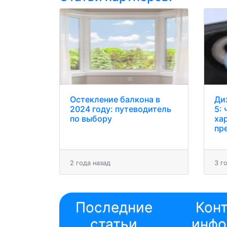
Остекление балкона в
Ди
2024 году: путеводитель
5: 
по выбору
ха
пр
2 года назад
3 г
Последние
Кон
статьи
инфо