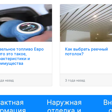
зельное топливо Евро
Как выбрать реечный
что это такое,
потолок?
рактеристики и
еимущества
ода назад
3 года назад
тактная
Наружная
Вн
рмация
отделка и