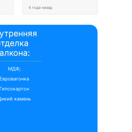
4 года назад
утренняя
отделка
алкона:
МДФ;
Евровагонка
Гипсокартон
Дикий камень