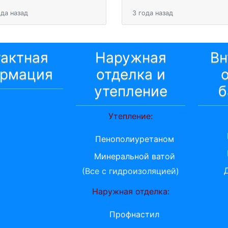
ода назад
3 года назад
тактная
Наружная
Вн
рмация
отделка и
утепление
б
Утепление:
Пенополиуретаном
Минеральной ватой
(Все с гидроизоляцией)
Наружная отделка:
Профнастил