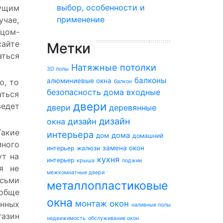
выбор, особенности и
дущим
применение
учае,
вцом-
айте
Метки
аться
Натяжные потолки
3D полы
балконы
алюминиевые окна
ю, то
балкон
безопасность дома
входные
аться
двери
ведет
двери
деревянные
дизайн
окна
дизайн
Такие
интерьера
дома
дом
домашний
много
замена окон
интерьер
жалюзи
ут на
кухня
интерьер
крыша
лоджии
я не
межкомнатные двери
осьми
металлопластиковые
ообще
окна
монтаж окон
анных
наливные полы
газин
недвижимость
обслуживание окон