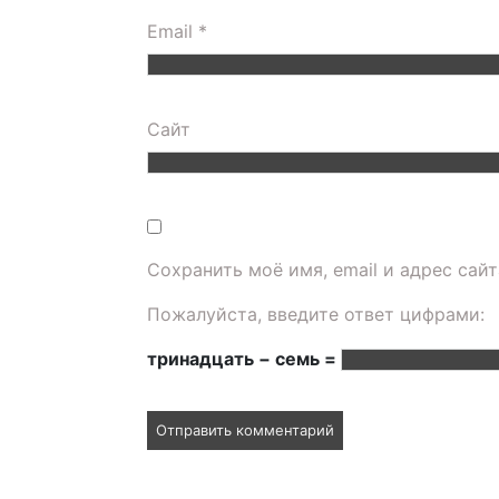
Email
*
Сайт
Сохранить моё имя, email и адрес сай
Пожалуйста, введите ответ цифрами:
тринадцать − семь =