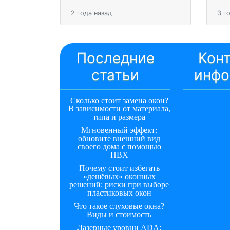
2 года назад
3 г
Последние
Кон
статьи
инфо
Сколько стоит замена окон?
В зависимости от материала,
типа и размера
Мгновенный эффект:
обновите внешний вид
своего дома с помощью
ПВХ
Почему стоит избегать
«дешёвых» оконных
решений: риски при выборе
пластиковых окон
Что такое слуховые окна?
Виды и стоимость
Лазерные уровни ADA: