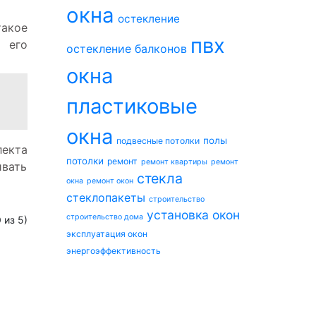
окна
остекление
такое
пвх
 его
остекление балконов
окна
пластиковые
окна
полы
подвесные потолки
лекта
потолки
ремонт
ремонт квартиры
ремонт
ивать
стекла
окна
ремонт окон
стеклопакеты
строительство
установка окон
строительство дома
0
из 5)
эксплуатация окон
энергоэффективность