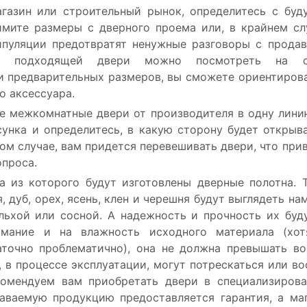
агазин или строительный рынок, определитесь с бу
мите размеры с дверного проема или, в крайнем сл
ипуляции предотвратят ненужные разговоры с прода
ор подходящей двери можно посмотреть на с
ии предварительных размеров, вы сможете ориентиров
о аксессуара.
е межкомнатные двери от производителя в одну лини
унка и определитесь, в какую сторону будет открыв
ом случае, вам придется перевешивать двери, что при
проса.
 из которого будут изготовлены дверные полотна. 
 дуб, орех, ясень, клен и черешня будут выглядеть на
льхой или сосной. А надежность и прочность их буд
имание и на влажность исходного материала (хот
аточно проблематично), она не должна превышать в
, в процессе эксплуатации, могут потрескаться или в
екомендуем вам приобретать двери в специализиров
даваемую продукцию предоставляется гарантия, а ма