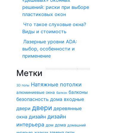
«дешёвых» оконных
решений: риски при выборе
пластиковых окон
Что такое слуховые окна?
Виды и стоимость
Лазерные уровни ADA:
выбор, особенности и
применение
Метки
Натяжные потолки
3D полы
балконы
алюминиевые окна
балкон
безопасность дома
входные
двери
двери
деревянные
дизайн
окна
дизайн
интерьера
дома
дом
домашний
замена окон
интерьер
жалюзи