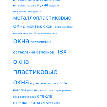
кухня
интерьер
крыша
лоджии
межкомнатные двери
металлопластиковые
окна
монтаж окон
наливные полы
недвижимость
обслуживание окон
окна
остекление
пвх
остекление балконов
окна
пластиковые
окна
полы
подвесные потолки
потолки
ремонт
ремонт квартиры
ремонт
стекла
окна
ремонт окон
стеклопакеты
строительство