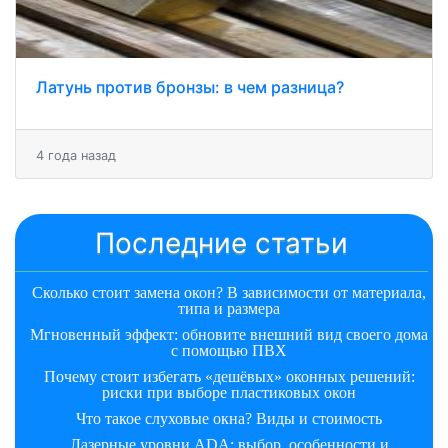
Латунь против бронзы: в чем разница?
4 года назад
Последние статьи
Сколько стоит замена окон? В зависимости от материала,
типа и размера
Мгновенный эффект: обновите внешний вид своего дома
с помощью ПВХ
Почему стоит избегать «дешёвых» оконных решений:
риски при выборе пластиковых окон
Что такое слуховые окна? Виды и стоимость
Лазерные уровни ADA: выбор, особенности и