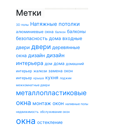
Метки
Натяжные потолки
3D полы
балконы
алюминиевые окна
балкон
безопасность дома
входные
двери
двери
деревянные
дизайн
окна
дизайн
интерьера
дома
дом
домашний
замена окон
интерьер
жалюзи
кухня
интерьер
крыша
лоджии
межкомнатные двери
металлопластиковые
окна
монтаж окон
наливные полы
недвижимость
обслуживание окон
окна
остекление