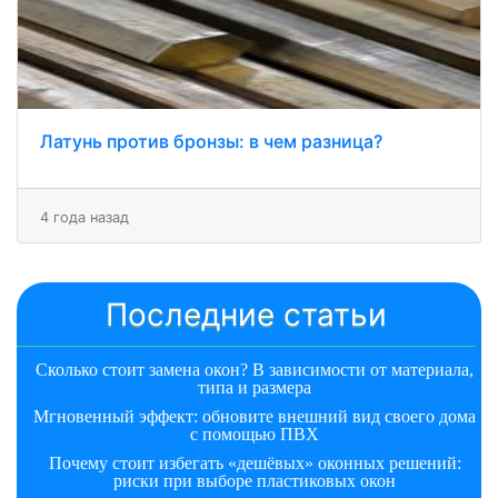
Латунь против бронзы: в чем разница?
4 года назад
Последние статьи
Сколько стоит замена окон? В зависимости от материала,
типа и размера
Мгновенный эффект: обновите внешний вид своего дома
с помощью ПВХ
Почему стоит избегать «дешёвых» оконных решений:
риски при выборе пластиковых окон