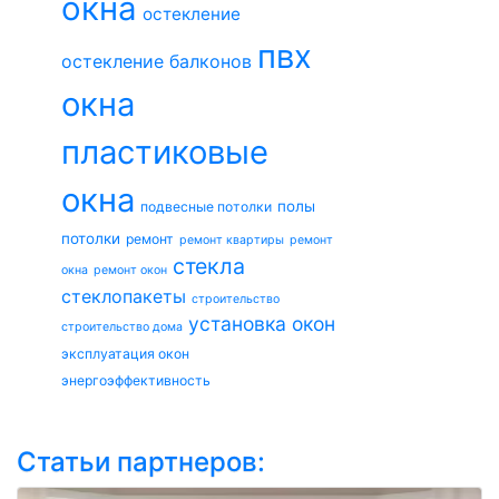
окна
остекление
пвх
остекление балконов
окна
пластиковые
окна
полы
подвесные потолки
потолки
ремонт
ремонт квартиры
ремонт
стекла
окна
ремонт окон
стеклопакеты
строительство
установка окон
строительство дома
эксплуатация окон
энергоэффективность
Статьи партнеров: