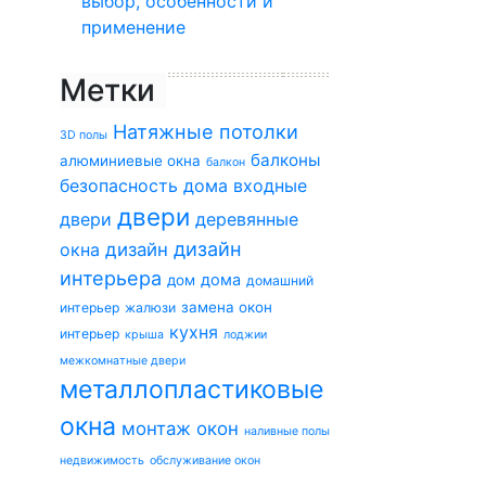
выбор, особенности и
применение
Метки
Натяжные потолки
3D полы
балконы
алюминиевые окна
балкон
безопасность дома
входные
двери
двери
деревянные
дизайн
окна
дизайн
интерьера
дома
дом
домашний
замена окон
интерьер
жалюзи
кухня
интерьер
крыша
лоджии
межкомнатные двери
металлопластиковые
окна
монтаж окон
наливные полы
недвижимость
обслуживание окон