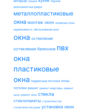
кухня
интерьер
крыша
лоджии
межкомнатные двери
металлопластиковые
окна
монтаж окон
наливные полы
недвижимость
обслуживание окон
окна
остекление
пвх
остекление балконов
окна
пластиковые
окна
полы
подвесные потолки
потолки
ремонт
ремонт квартиры
ремонт
стекла
окна
ремонт окон
стеклопакеты
строительство
установка окон
строительство дома