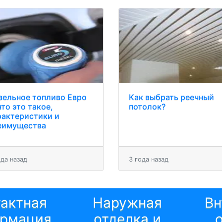
зельное топливо Евро
Как выбрать реечный
что это такое,
потолок?
рактеристики и
еимущества
ода назад
3 года назад
тактная
Наружная
Вн
рмация
отделка и