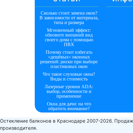
Сколько стоит замена окон?
В зависимости от материала,
типа и размера
Мгновенный эффект:
обновите внешний вид
своего дома с помощью
ПВХ
Почему стоит избегать
«дешёвых» оконных
решений: риски при выборе
пластиковых окон
Что такое слуховые окна?
Виды и стоимость
Лазерные уровни ADA:
выбор, особенности и
применение
Окна для дачи: на что
обратить внимание?
Остекление балконов в Краснодаре 2007-2026. Продаж
производителя.