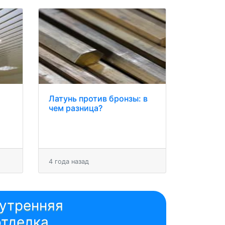
Латунь против бронзы: в
чем разница?
4 года назад
утренняя
отделка