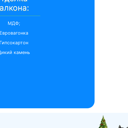
алкона:
МДФ;
Евровагонка
Гипсокартон
Дикий камень