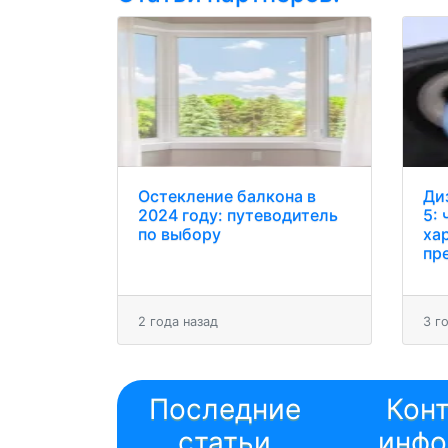
Остекление балкона в
Ди
2024 году: путеводитель
5: 
по выбору
ха
пр
2 года назад
3 г
Последние
Кон
статьи
инфо