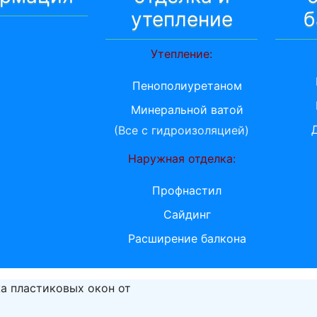
утепление
б
Утепление:
Пенополиуретаном
Минеральной ватой
(Все с гидроизоляцией)
Наружная отделка:
Профнастил
Сайдинг
Расширение балкона
а пластиковых окон от