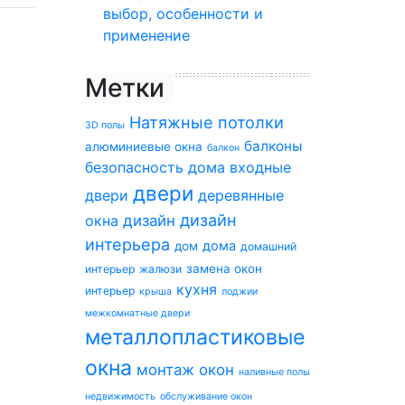
выбор, особенности и
применение
Метки
Натяжные потолки
3D полы
балконы
алюминиевые окна
балкон
безопасность дома
входные
двери
двери
деревянные
дизайн
окна
дизайн
интерьера
дома
дом
домашний
замена окон
интерьер
жалюзи
кухня
интерьер
крыша
лоджии
межкомнатные двери
металлопластиковые
окна
монтаж окон
наливные полы
недвижимость
обслуживание окон