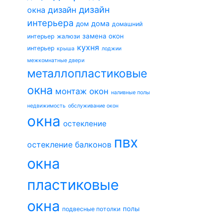
дизайн
окна
дизайн
интерьера
дома
дом
домашний
замена окон
интерьер
жалюзи
кухня
интерьер
крыша
лоджии
межкомнатные двери
металлопластиковые
окна
монтаж окон
наливные полы
недвижимость
обслуживание окон
окна
остекление
пвх
остекление балконов
окна
пластиковые
окна
полы
подвесные потолки