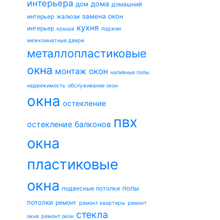
интерьера
дома
дом
домашний
замена окон
интерьер
жалюзи
кухня
интерьер
крыша
лоджии
межкомнатные двери
металлопластиковые
окна
монтаж окон
наливные полы
недвижимость
обслуживание окон
окна
остекление
пвх
остекление балконов
окна
пластиковые
окна
полы
подвесные потолки
потолки
ремонт
ремонт квартиры
ремонт
стекла
окна
ремонт окон