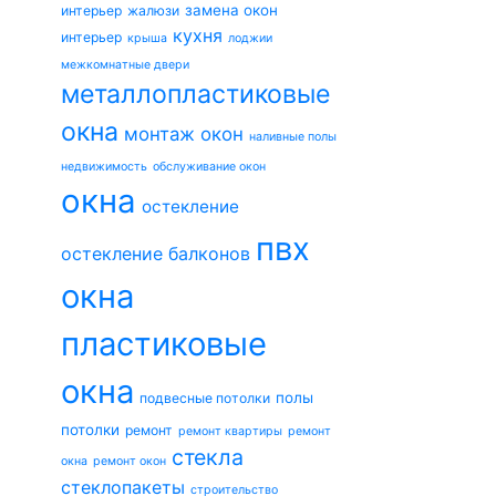
замена окон
интерьер
жалюзи
кухня
интерьер
крыша
лоджии
межкомнатные двери
металлопластиковые
окна
монтаж окон
наливные полы
недвижимость
обслуживание окон
окна
остекление
пвх
остекление балконов
окна
пластиковые
окна
полы
подвесные потолки
потолки
ремонт
ремонт квартиры
ремонт
стекла
окна
ремонт окон
стеклопакеты
строительство