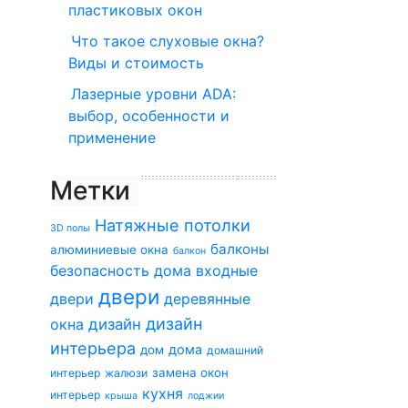
пластиковых окон
Что такое слуховые окна?
Виды и стоимость
Лазерные уровни ADA:
выбор, особенности и
применение
Метки
Натяжные потолки
3D полы
балконы
алюминиевые окна
балкон
безопасность дома
входные
двери
двери
деревянные
дизайн
окна
дизайн
интерьера
дома
дом
домашний
замена окон
интерьер
жалюзи
кухня
интерьер
крыша
лоджии