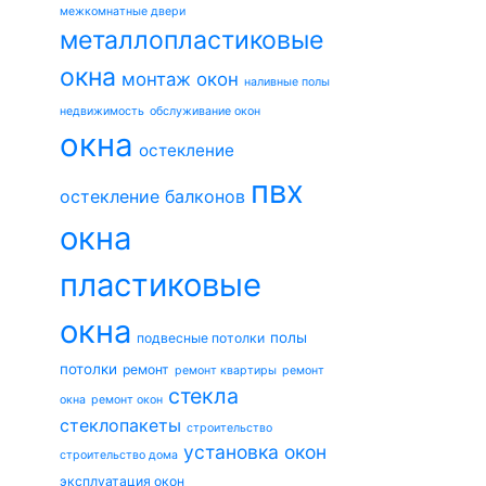
межкомнатные двери
металлопластиковые
окна
монтаж окон
наливные полы
недвижимость
обслуживание окон
окна
остекление
пвх
остекление балконов
окна
пластиковые
окна
полы
подвесные потолки
потолки
ремонт
ремонт квартиры
ремонт
стекла
окна
ремонт окон
стеклопакеты
строительство
установка окон
строительство дома
эксплуатация окон