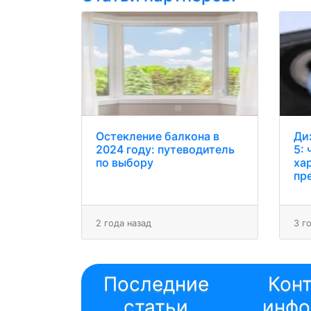
Остекление балкона в
Ди
2024 году: путеводитель
5: 
по выбору
ха
пр
2 года назад
3 г
Последние
Кон
статьи
инфо