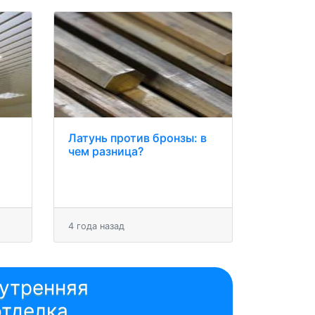
Латунь против бронзы: в
чем разница?
4 года назад
утренняя
отделка