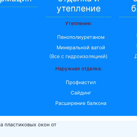
утепление
б
Утепление:
Пенополиуретаном
Минеральной ватой
(Все с гидроизоляцией)
Наружная отделка:
Профнастил
Сайдинг
Расширение балкона
а пластиковых окон от