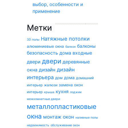
выбор, особенности и
применение
Метки
Натяжные потолки
3D полы
балконы
алюминиевые окна
балкон
безопасность дома
входные
двери
двери
деревянные
дизайн
окна
дизайн
интерьера
дома
дом
домашний
замена окон
интерьер
жалюзи
кухня
интерьер
крыша
лоджии
межкомнатные двери
металлопластиковые
окна
монтаж окон
наливные полы
недвижимость
обслуживание окон