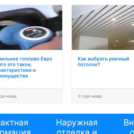
зельное топливо Евро
Как выбрать реечный
что это такое,
потолок?
рактеристики и
еимущества
ода назад
3 года назад
тактная
Наружная
Вн
рмация
отделка и