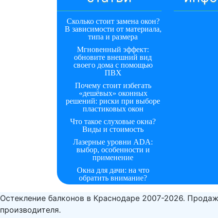
Сколько стоит замена окон?
В зависимости от материала,
типа и размера
Мгновенный эффект:
обновите внешний вид
своего дома с помощью
ПВХ
Почему стоит избегать
«дешёвых» оконных
решений: риски при выборе
пластиковых окон
Что такое слуховые окна?
Виды и стоимость
Лазерные уровни ADA:
выбор, особенности и
применение
Окна для дачи: на что
обратить внимание?
Остекление балконов в Краснодаре 2007-2026. Продаж
производителя.