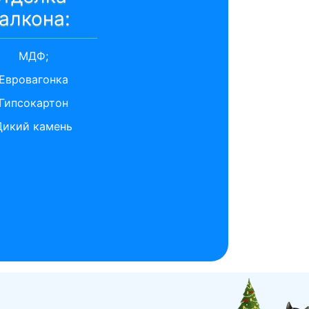
алкона:
МДФ;
Евровагонка
Гипсокартон
Дикий камень