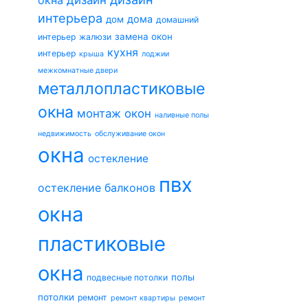
окна
дизайн
интерьера
дома
дом
домашний
замена окон
интерьер
жалюзи
кухня
интерьер
крыша
лоджии
межкомнатные двери
металлопластиковые
окна
монтаж окон
наливные полы
недвижимость
обслуживание окон
окна
остекление
пвх
остекление балконов
окна
пластиковые
окна
полы
подвесные потолки
потолки
ремонт
ремонт квартиры
ремонт