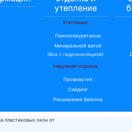
утепление
б
Утепление:
Пенополиуретаном
Минеральной ватой
(Все с гидроизоляцией)
Наружная отделка:
Профнастил
Сайдинг
Расширение балкона
а пластиковых окон от