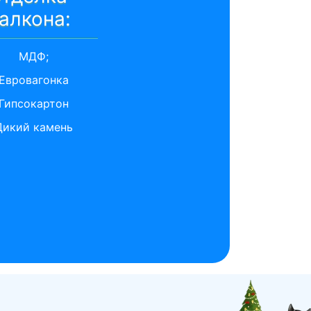
алкона:
МДФ;
Евровагонка
Гипсокартон
Дикий камень