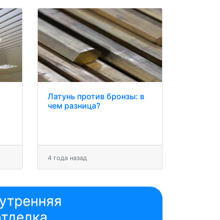
Латунь против бронзы: в
чем разница?
4 года назад
утренняя
отделка