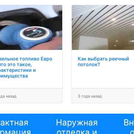
зельное топливо Евро
Как выбрать реечный
что это такое,
потолок?
рактеристики и
еимущества
ода назад
3 года назад
тактная
Наружная
Вн
рмация
отделка и