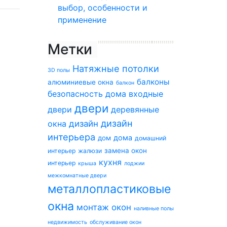
выбор, особенности и
применение
Метки
Натяжные потолки
3D полы
балконы
алюминиевые окна
балкон
безопасность дома
входные
двери
двери
деревянные
дизайн
окна
дизайн
интерьера
дома
дом
домашний
замена окон
интерьер
жалюзи
кухня
интерьер
крыша
лоджии
межкомнатные двери
металлопластиковые
окна
монтаж окон
наливные полы
недвижимость
обслуживание окон