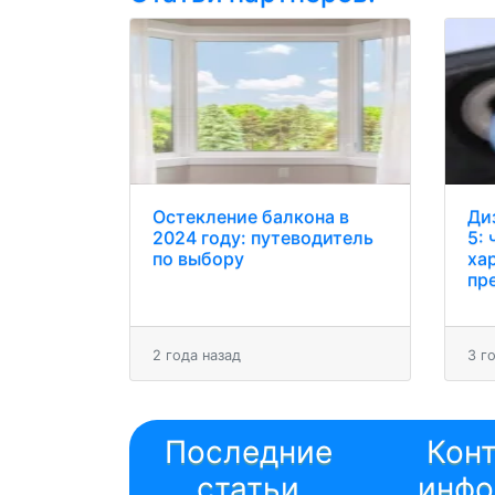
Остекление балкона в
Ди
2024 году: путеводитель
5: 
по выбору
ха
пр
2 года назад
3 г
Последние
Кон
статьи
инфо