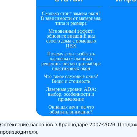
Сколько стоит замена окон?
В зависимости от материала,
типа и размера
Мгновенный эффект:
обновите внешний вид
своего дома с помощью
ПВХ
Почему стоит избегать
«дешёвых» оконных
решений: риски при выборе
пластиковых окон
Что такое слуховые окна?
Виды и стоимость
Лазерные уровни ADA:
выбор, особенности и
применение
Окна для дачи: на что
обратить внимание?
Остекление балконов в Краснодаре 2007-2026. Продаж
производителя.