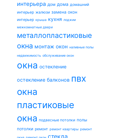
интерьера
дома
дом
домашний
замена окон
интерьер
жалюзи
кухня
интерьер
крыша
лоджии
межкомнатные двери
металлопластиковые
окна
монтаж окон
наливные полы
недвижимость
обслуживание окон
окна
остекление
пвх
остекление балконов
окна
пластиковые
окна
полы
подвесные потолки
потолки
ремонт
ремонт квартиры
ремонт
стекла
окна
ремонт окон