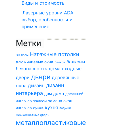
Виды и стоимость
Лазерные уровни ADA:
выбор, особенности и
применение
Метки
Натяжные потолки
3D полы
балконы
алюминиевые окна
балкон
безопасность дома
входные
двери
двери
деревянные
дизайн
окна
дизайн
интерьера
дома
дом
домашний
замена окон
интерьер
жалюзи
кухня
интерьер
крыша
лоджии
межкомнатные двери
металлопластиковые