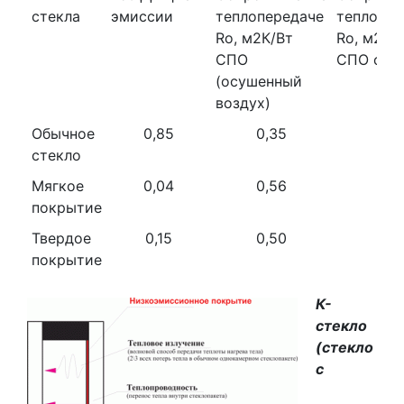
стекла
эмиссии
теплопередаче
теплопер
Ro, м2К/Вт
Ro, м2К/
СПО
СПО с Ar
(осушенный
воздух)
Обычное
0,85
0,35
0,3
стекло
Мягкое
0,04
0,56
0,6
покрытие
Твердое
0,15
0,50
0,5
покрытие
К-
стекло
(стекло
с