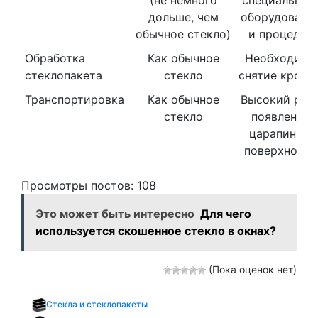
(не немного
специальног
дольше, чем
оборудовани
обычное стекло)
и процедур
Обработка
Как обычное
Необходимо
стеклопакета
стекло
снятие кромк
Транспортировка
Как обычное
Высокий рис
стекло
появления
царапин на
поверхности
Просмотры постов:
108
Это может быть интересно
Для чего
используется скошенное стекло в окнах?
(Пока оценок нет)
Стекла и стеклопакеты