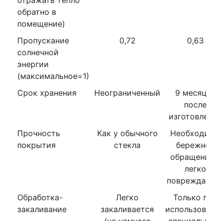
отражать тепло
обратно в
помещение)
Пропускание
0,72
0,63
солнечной
энергии
(максимальное=1)
Срок хранения
Неограниченный
9 месяцев
после
изготовлени
Прочность
Как у обычного
Необходимо
покрытия
стекла
бережное
обращение –
легко
повреждаетс
Обработка-
Легко
Только при
закаливание
закаливается
использовани