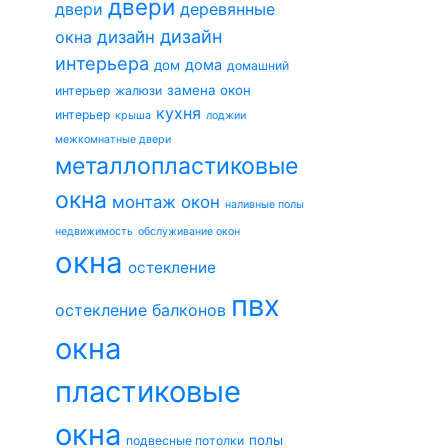
двери
двери
деревянные
дизайн
окна
дизайн
интерьера
дома
дом
домашний
замена окон
интерьер
жалюзи
кухня
интерьер
крыша
лоджии
межкомнатные двери
металлопластиковые
окна
монтаж окон
наливные полы
недвижимость
обслуживание окон
окна
остекление
пвх
остекление балконов
окна
пластиковые
окна
полы
подвесные потолки