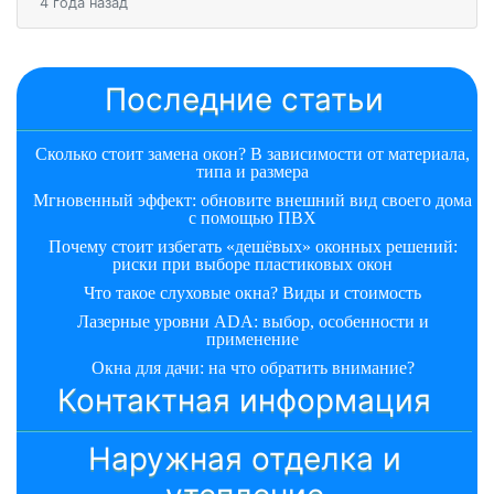
4 года назад
Последние статьи
Сколько стоит замена окон? В зависимости от материала,
типа и размера
Мгновенный эффект: обновите внешний вид своего дома
с помощью ПВХ
Почему стоит избегать «дешёвых» оконных решений:
риски при выборе пластиковых окон
Что такое слуховые окна? Виды и стоимость
Лазерные уровни ADA: выбор, особенности и
применение
Окна для дачи: на что обратить внимание?
Контактная информация
Наружная отделка и