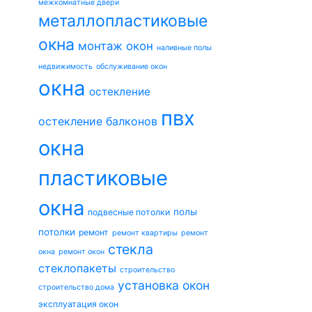
межкомнатные двери
металлопластиковые
окна
монтаж окон
наливные полы
недвижимость
обслуживание окон
окна
остекление
пвх
остекление балконов
окна
пластиковые
окна
полы
подвесные потолки
потолки
ремонт
ремонт квартиры
ремонт
стекла
окна
ремонт окон
стеклопакеты
строительство
установка окон
строительство дома
эксплуатация окон