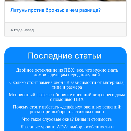
Латунь против бронзы: в чем разница?
4 года назад
Последние статьи
Двойное остекление из ПВХ: все, что нужно знать
домовладельцам перед покупкой
Сколько стоит замена окон? В зависимости от материала,
типа и размера
Мгновенный эффект: обновите внешний вид своего дома
с помощью ПВХ
Почему стоит избегать «дешёвых» оконных решений:
риски при выборе пластиковых окон
Что такое слуховые окна? Виды и стоимость
Лазерные уровни ADA: выбор, особенности и