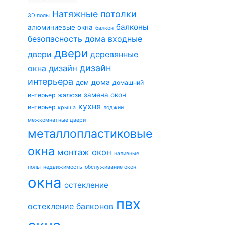
Натяжные потолки
3D полы
балконы
алюминиевые окна
балкон
безопасность дома
входные
двери
двери
деревянные
дизайн
окна
дизайн
интерьера
дома
дом
домашний
замена окон
интерьер
жалюзи
кухня
интерьер
крыша
лоджии
межкомнатные двери
металлопластиковые
окна
монтаж окон
наливные
полы
недвижимость
обслуживание окон
окна
остекление
пвх
остекление балконов