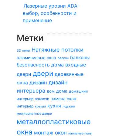
Лазерные уровни ADA:
выбор, особенности и
применение
Метки
Натяжные потолки
3D полы
балконы
алюминиевые окна
балкон
безопасность дома
входные
двери
двери
деревянные
дизайн
окна
дизайн
интерьера
дома
дом
домашний
замена окон
интерьер
жалюзи
кухня
интерьер
крыша
лоджии
межкомнатные двери
металлопластиковые
окна
монтаж окон
наливные полы