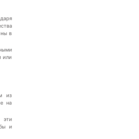
одаря
ества
ины в
жными
м или
м из
ие на
ы эти
убы и