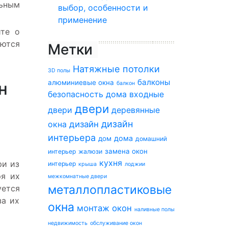
ьным
выбор, особенности и
применение
те о
ются
Метки
Натяжные потолки
3D полы
балконы
алюминиевые окна
н
балкон
безопасность дома
входные
двери
двери
деревянные
дизайн
окна
дизайн
интерьера
дома
дом
домашний
замена окон
интерьер
жалюзи
кухня
ри из
интерьер
крыша
лоджии
ря их
межкомнатные двери
металлопластиковые
ется
за их
окна
монтаж окон
наливные полы
недвижимость
обслуживание окон