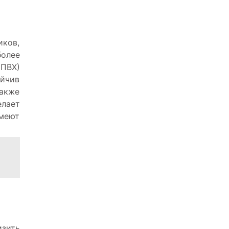
ков,
более
ПВХ)
ойчив
также
елает
имеют
зить