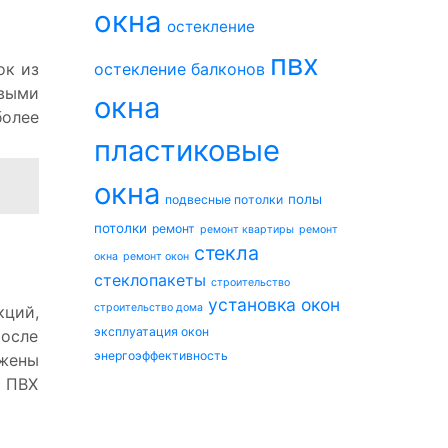
окна
остекление
пвх
ок из
остекление балконов
евыми
окна
более
пластиковые
окна
полы
подвесные потолки
потолки
ремонт
ремонт квартиры
ремонт
стекла
окна
ремонт окон
стеклопакеты
строительство
установка окон
строительство дома
кций,
эксплуатация окон
После
энергоэффективность
жены
з ПВХ