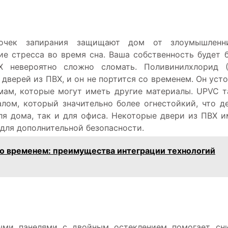
очек запирания защищают дом от злоумышленни
ие стресса во время сна. Ваша собственность будет 
Х невероятно сложно сломать. Поливинилхлорид (
 дверей из ПВХ, и он не портится со временем. Он уст
мам, которые могут иметь другие материалы. UPVC 
лом, который значительно более огнестойкий, что д
ля дома, так и для офиса. Некоторые двери из ПВХ 
для дополнительной безопасности.
со временем: преимущества интеграции технологий
ыми панелями с двойным остеклением помогает сни