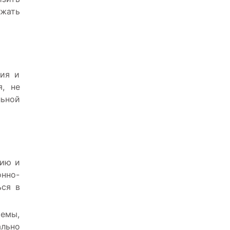
ижать
ния и
я, не
льной
цию и
онно-
ься в
оемы,
ально