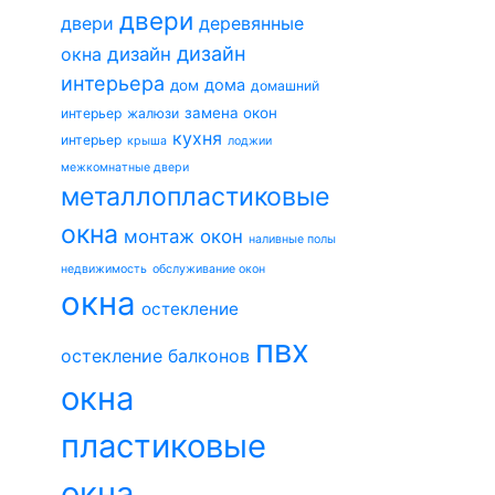
двери
двери
деревянные
дизайн
окна
дизайн
интерьера
дома
дом
домашний
замена окон
интерьер
жалюзи
кухня
интерьер
крыша
лоджии
межкомнатные двери
металлопластиковые
окна
монтаж окон
наливные полы
недвижимость
обслуживание окон
окна
остекление
пвх
остекление балконов
окна
пластиковые
окна