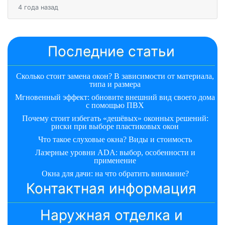
4 года назад
Последние статьи
Сколько стоит замена окон? В зависимости от материала,
типа и размера
Мгновенный эффект: обновите внешний вид своего дома
с помощью ПВХ
Почему стоит избегать «дешёвых» оконных решений:
риски при выборе пластиковых окон
Что такое слуховые окна? Виды и стоимость
Лазерные уровни ADA: выбор, особенности и
применение
Окна для дачи: на что обратить внимание?
Контактная информация
Наружная отделка и