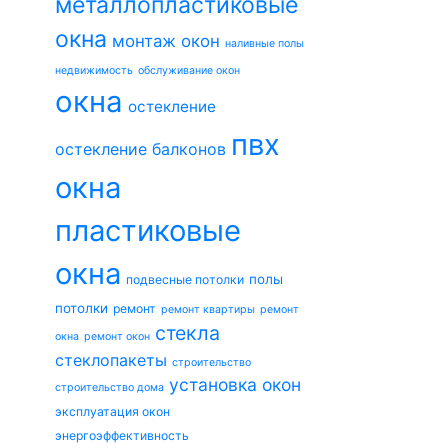
металлопластиковые
окна
монтаж окон
наливные полы
недвижимость
обслуживание окон
окна
остекление
пвх
остекление балконов
окна
пластиковые
окна
полы
подвесные потолки
потолки
ремонт
ремонт квартиры
ремонт
стекла
окна
ремонт окон
стеклопакеты
строительство
установка окон
строительство дома
эксплуатация окон
энергоэффективность