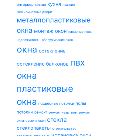
кухня
интерьер
крыша
лоджии
межкомнатные двери
металлопластиковые
окна
монтаж окон
наливные полы
недвижимость
обслуживание окон
окна
остекление
пвх
остекление балконов
окна
пластиковые
окна
полы
подвесные потолки
потолки
ремонт
ремонт квартиры
ремонт
стекла
окна
ремонт окон
стеклопакеты
строительство
установка окон