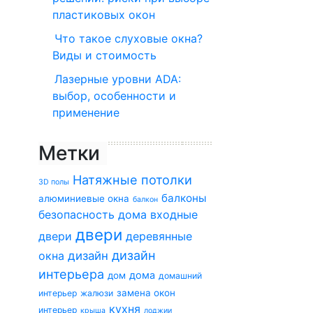
пластиковых окон
Что такое слуховые окна?
Виды и стоимость
Лазерные уровни ADA:
выбор, особенности и
применение
Метки
Натяжные потолки
3D полы
балконы
алюминиевые окна
балкон
безопасность дома
входные
двери
двери
деревянные
дизайн
окна
дизайн
интерьера
дома
дом
домашний
замена окон
интерьер
жалюзи
кухня
интерьер
крыша
лоджии