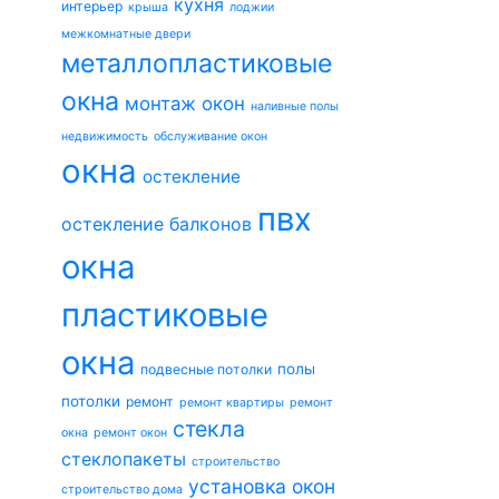
кухня
интерьер
крыша
лоджии
межкомнатные двери
металлопластиковые
окна
монтаж окон
наливные полы
недвижимость
обслуживание окон
окна
остекление
пвх
остекление балконов
окна
пластиковые
окна
полы
подвесные потолки
потолки
ремонт
ремонт квартиры
ремонт
стекла
окна
ремонт окон
стеклопакеты
строительство
установка окон
строительство дома