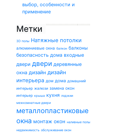
выбор, особенности и
применение
Метки
Натяжные потолки
3D полы
балконы
алюминиевые окна
балкон
безопасность дома
входные
двери
двери
деревянные
дизайн
окна
дизайн
интерьера
дома
дом
домашний
замена окон
интерьер
жалюзи
кухня
интерьер
крыша
лоджии
межкомнатные двери
металлопластиковые
окна
монтаж окон
наливные полы
недвижимость
обслуживание окон