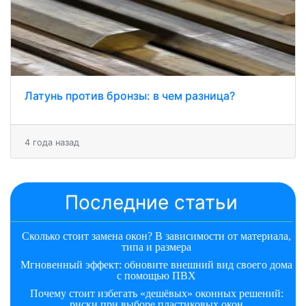
Латунь против бронзы: в чем разница?
4 года назад
Последние статьи
Сколько стоит замена окон? В зависимости от материала,
типа и размера
Мгновенный эффект: обновите внешний вид своего дома
с помощью ПВХ
Почему стоит избегать «дешёвых» оконных решений:
риски при выборе пластиковых окон