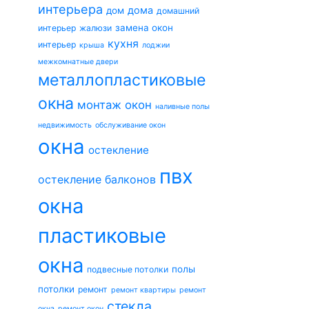
интерьера
дома
дом
домашний
замена окон
интерьер
жалюзи
кухня
интерьер
крыша
лоджии
межкомнатные двери
металлопластиковые
окна
монтаж окон
наливные полы
недвижимость
обслуживание окон
окна
остекление
пвх
остекление балконов
окна
пластиковые
окна
полы
подвесные потолки
потолки
ремонт
ремонт квартиры
ремонт
стекла
окна
ремонт окон