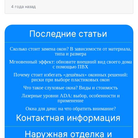
4 года назад
Последние статьи
Сколько стоит замена окон? В зависимости от материала,
типа и размера
Мгновенный эффект: обновите внешний вид своего дома
с помощью ПВХ
Почему стоит избегать «дешёвых» оконных решений:
риски при выборе пластиковых окон
Что такое слуховые окна? Виды и стоимость
Лазерные уровни ADA: выбор, особенности и
применение
Окна для дачи: на что обратить внимание?
Контактная информация
Наружная отделка и