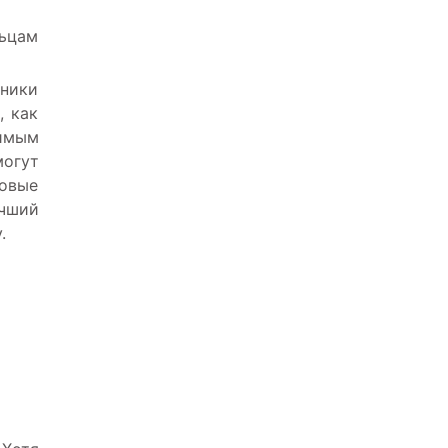
льцам
жники
, как
имым
огут
говые
учший
.