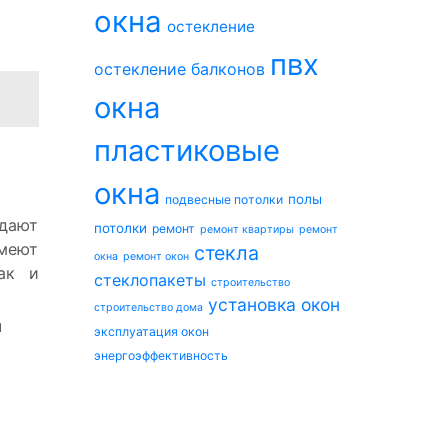
окна
остекление
пвх
остекление балконов
окна
пластиковые
окна
полы
подвесные потолки
дают
потолки
ремонт
ремонт квартиры
ремонт
меют
стекла
окна
ремонт окон
ак и
стеклопакеты
строительство
установка окон
строительство дома
ы
эксплуатация окон
энергоэффективность