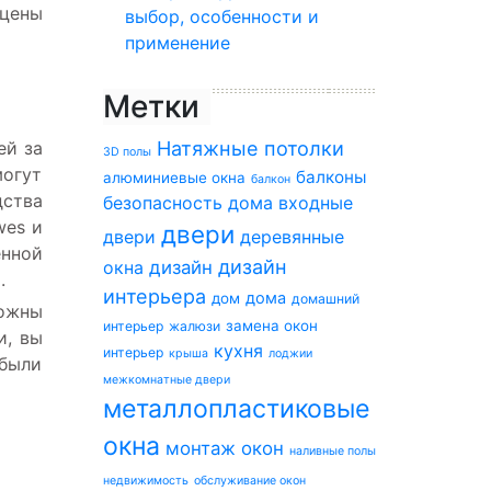
 цены
выбор, особенности и
применение
Метки
Натяжные потолки
ей за
3D полы
могут
балконы
алюминиевые окна
балкон
дства
безопасность дома
входные
wes и
двери
двери
деревянные
енной
дизайн
окна
дизайн
.
интерьера
дома
дом
домашний
рожны
замена окон
интерьер
жалюзи
и, вы
кухня
интерьер
крыша
лоджии
 были
межкомнатные двери
металлопластиковые
окна
монтаж окон
наливные полы
недвижимость
обслуживание окон