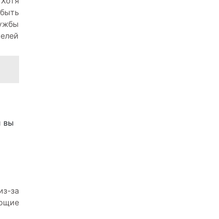
 Хотя
 быть
лужбы
телей
й вы
из-за
ующие