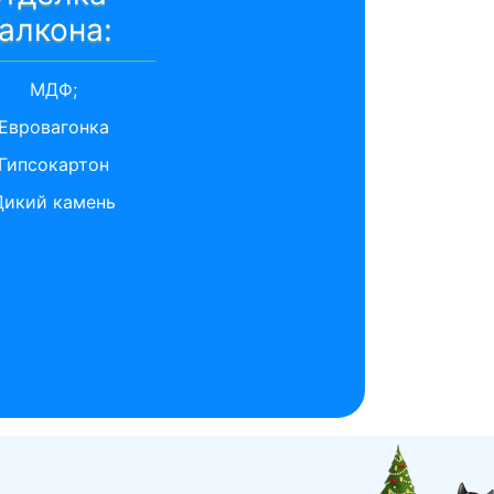
алкона:
МДФ;
Евровагонка
Гипсокартон
Дикий камень