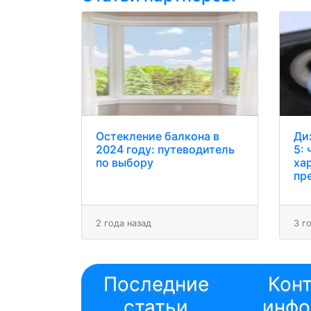
Остекление балкона в
Ди
2024 году: путеводитель
5: 
по выбору
ха
пр
2 года назад
3 г
Последние
Кон
статьи
инфо