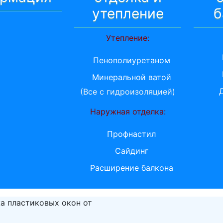
утепление
б
Утепление:
Пенополиуретаном
Минеральной ватой
(Все с гидроизоляцией)
Наружная отделка:
Профнастил
Сайдинг
Расширение балкона
а пластиковых окон от