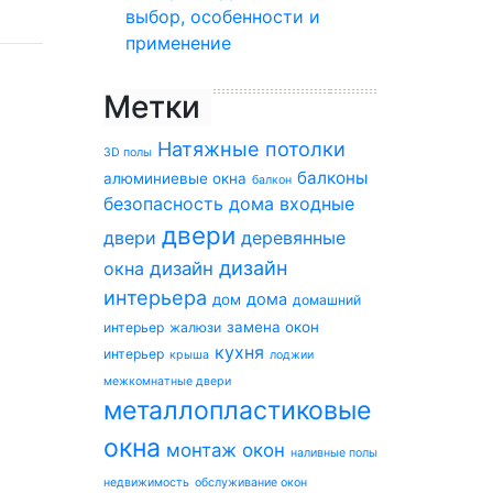
выбор, особенности и
применение
Метки
Натяжные потолки
3D полы
балконы
алюминиевые окна
балкон
безопасность дома
входные
двери
двери
деревянные
дизайн
окна
дизайн
интерьера
дома
дом
домашний
замена окон
интерьер
жалюзи
кухня
интерьер
крыша
лоджии
межкомнатные двери
металлопластиковые
окна
монтаж окон
наливные полы
недвижимость
обслуживание окон