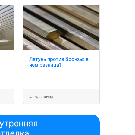
Латунь против бронзы: в
чем разница?
4 года назад
утренняя
отделка