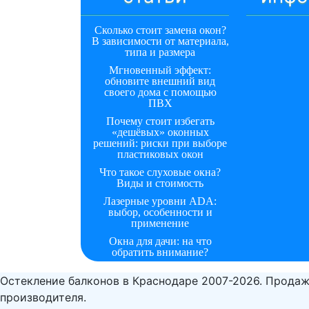
Сколько стоит замена окон?
В зависимости от материала,
типа и размера
Мгновенный эффект:
обновите внешний вид
своего дома с помощью
ПВХ
Почему стоит избегать
«дешёвых» оконных
решений: риски при выборе
пластиковых окон
Что такое слуховые окна?
Виды и стоимость
Лазерные уровни ADA:
выбор, особенности и
применение
Окна для дачи: на что
обратить внимание?
Остекление балконов в Краснодаре 2007-2026. Продаж
производителя.