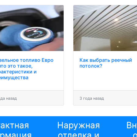
зельное топливо Евро
Как выбрать реечный
что это такое,
потолок?
рактеристики и
еимущества
ода назад
3 года назад
тактная
Наружная
Вн
рмация
отделка и