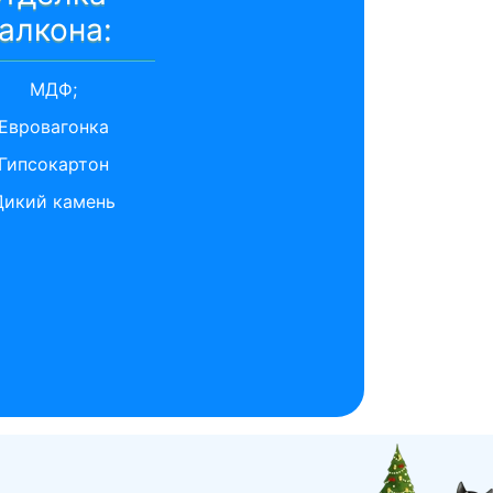
алкона:
МДФ;
Евровагонка
Гипсокартон
Дикий камень