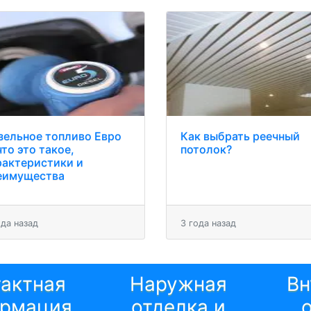
зельное топливо Евро
Как выбрать реечный
что это такое,
потолок?
рактеристики и
еимущества
ода назад
3 года назад
тактная
Наружная
Вн
рмация
отделка и