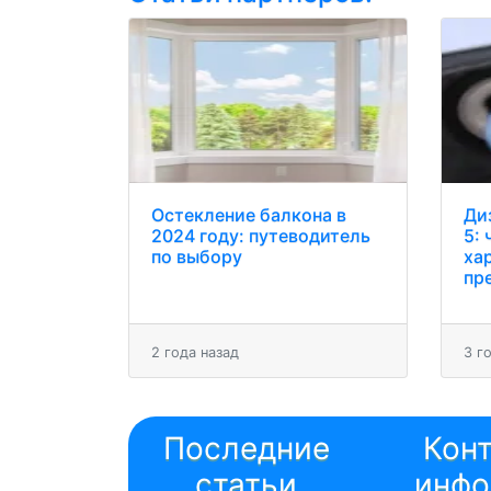
Остекление балкона в
Ди
2024 году: путеводитель
5: 
по выбору
ха
пр
2 года назад
3 г
Последние
Кон
статьи
инфо