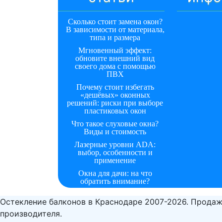
Сколько стоит замена окон?
В зависимости от материала,
типа и размера
Мгновенный эффект:
обновите внешний вид
своего дома с помощью
ПВХ
Почему стоит избегать
«дешёвых» оконных
решений: риски при выборе
пластиковых окон
Что такое слуховые окна?
Виды и стоимость
Лазерные уровни ADA:
выбор, особенности и
применение
Окна для дачи: на что
обратить внимание?
Остекление балконов в Краснодаре 2007-2026. Продаж
производителя.