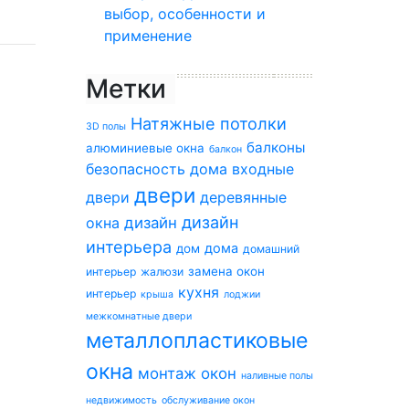
выбор, особенности и
применение
Метки
Натяжные потолки
3D полы
балконы
алюминиевые окна
балкон
безопасность дома
входные
двери
двери
деревянные
дизайн
окна
дизайн
интерьера
дома
дом
домашний
замена окон
интерьер
жалюзи
кухня
интерьер
крыша
лоджии
межкомнатные двери
металлопластиковые
окна
монтаж окон
наливные полы
недвижимость
обслуживание окон