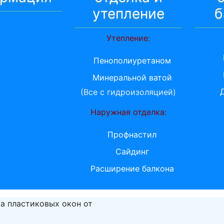
утепление
б
Утепление:
Пенополиуретаном
Минеральной ватой
(Все с гидроизоляцией)
Наружная отделка:
Профнастил
Сайдинг
Расширение балкона
а пластиковых окон от