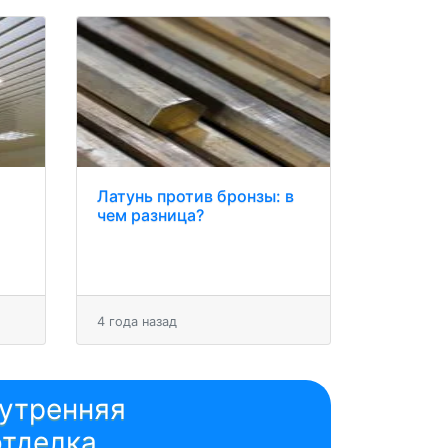
Латунь против бронзы: в
чем разница?
4 года назад
утренняя
отделка