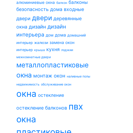
балконы
алюминиевые окна
балкон
безопасность дома
входные
двери
двери
деревянные
дизайн
окна
дизайн
интерьера
дома
дом
домашний
замена окон
интерьер
жалюзи
кухня
интерьер
крыша
лоджии
межкомнатные двери
металлопластиковые
окна
монтаж окон
наливные полы
недвижимость
обслуживание окон
окна
остекление
пвх
остекление балконов
окна
пластиковые