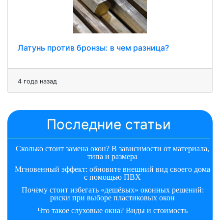
Латунь против бронзы: в чем разница?
4 года назад
Последние статьи
Сколько стоит замена окон? В зависимости от материала,
типа и размера
Мгновенный эффект: обновите внешний вид своего дома
с помощью ПВХ
Почему стоит избегать «дешёвых» оконных решений:
риски при выборе пластиковых окон
Что такое слуховые окна? Виды и стоимость